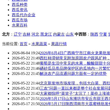
西瓜种类
西瓜资讯
西瓜代办企业
西瓜市场
水果百科
北方
：
辽宁
吉林
河北
黑龙江
内蒙古
山东
中西部
：
陕西
宁夏
当前位置:
首页
»
水果蔬菜
»
果蔬行情
2026-06-04 19:24
2026年6月4日广西南宁市江南火龙果批发
2026-05-22 21:49
西红柿滞销常见附加原因农户跟风扩种
2026-05-22 21:48
葡萄是生活中常见的水果，酸酸甜甜十
2026-05-22 21:46
硒砂瓜品质品牌保护区的瓜地内一片繁
2026-05-22 21:45
解决农产品流通问题方面有一定的优势
2026-05-22 21:44
北京新发地市场发现，包括大白菜、西
2026-05-22 21:43
三农”问题一直以来都是整个社会发展问
2026-05-22 21:42
大家都惊呼“菜篮子”太沉了！菜价上涨
2026-05-17 21:51
2026年5月17日山东潍坊市安丘市甜王西瓜价
2026-05-17 21:50
2026年5月17日陕西渭南市大荔蜜桃批发价