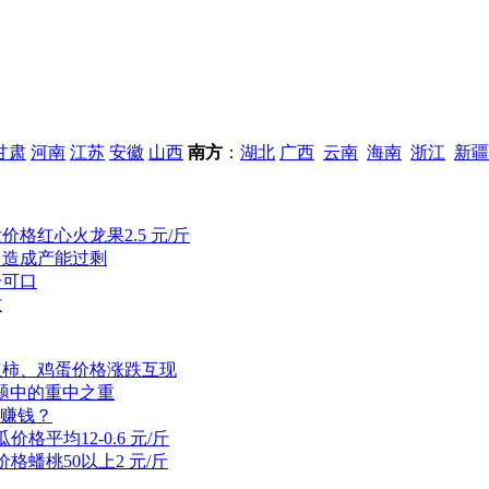
甘肃
河南
江苏
安徽
山西
南方
：
湖北
广西
云南
海南
浙江
新疆
价格红心火龙果2.5 元/斤
，造成产能过剩
分可口
忙
红柿、鸡蛋价格涨跌互现
题中的重中之重
谁赚钱？
格平均12-0.6 元/斤
格蟠桃50以上2 元/斤