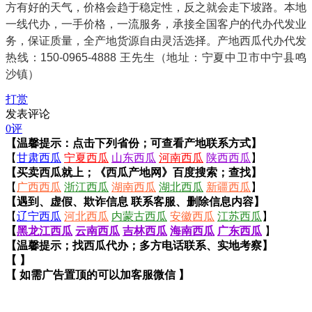
方有好的天气，价格会趋于稳定性，反之就会走下坡路。本地
一线代办，一手价格，一流服务，承接全国客户的代办代发业
务，保证质量，全产地货源自由灵活选择。产地西瓜代办代发
热线：150-0965-4888 王先生（地址：宁夏中卫市中宁县鸣
沙镇）
打赏
发表评论
0评
【温馨提示：点击下列省份；可查看产地联系方式】
【
甘肃西瓜
宁夏西瓜
山东西瓜
河南西瓜
陕西西瓜
】
【买卖西瓜就上；《西瓜产地网》百度搜索；查找】
【
广西西瓜
浙江西瓜
湖南西瓜
湖北西瓜
新疆西瓜
】
【遇到、虚假、欺诈信息 联系客服、删除信息内容】
【
辽宁西瓜
河北西瓜
内蒙古西瓜
安徽西瓜
江苏西瓜
】
【
黑龙江西瓜
云南西瓜
吉林西瓜
海南西瓜
广东西瓜
】
【温馨提示；找西瓜代办；多方电话联系、实地考察】
【 】
【 如需广告置顶的可以加客服微信 】