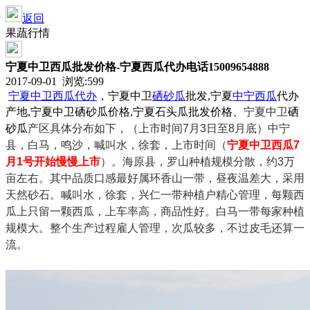
返回
果蔬行情
宁夏中卫西瓜批发价格-宁夏西瓜代办电话15009654888
2017-09-01 浏览:
599
宁夏
中卫
西瓜代办
，宁夏中卫
硒砂瓜
批发,宁夏
中宁
西瓜
代办
产地,宁夏中卫硒砂瓜价格,宁夏石头瓜批发价格、
宁夏中卫
硒
砂瓜
产区具体分布如下，（上市时间7月3日至8月底）中宁
县，白马，鸣沙，喊叫水，徐套，上市时间（
宁夏中卫西瓜7
月1号开始慢慢上市
）。海原县，罗山种植规模分散，约3万
亩左右。其中品质口感最好属环香山一带，昼夜温差大，采用
天然砂石。喊叫水，徐套，兴仁一带种植户精心管理，每颗西
瓜上只留一颗西瓜，上车率高，商品性好。白马一带每家种植
规模大。整个生产过程雇人管理，次瓜较多，不过皮毛还算一
流。