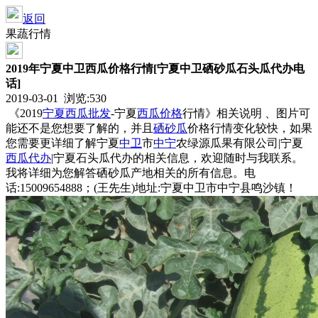
返回
果蔬行情
2019年宁夏中卫西瓜价格行情[宁夏中卫硒砂瓜石头瓜代办电
话]
2019-03-01 浏览:
530
《2019
宁夏
西瓜批发
-宁夏
西瓜价格
行情》相关说明 、图片可
能还不是您想要了解的，并且
硒砂瓜
价格行情变化较快，如果
您需要更详细了解宁夏
中卫
市
中宁
农绿源瓜果有限公司|宁夏
西瓜代办
|宁夏石头瓜代办的相关信息，欢迎随时与我联系。
我将详细为您解答硒砂瓜产地相关的所有信息。电
话:15009654888；(王先生)地址:宁夏中卫市中宁县鸣沙镇！