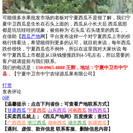
可能很多水果批发市场的老板对宁夏西瓜不是很了解，我们宁
夏中卫西瓜是生长在石头上面的，西瓜从小长大后 西瓜底部
都是坑坑哇哇的现象，被俗称为‘石头瓜’石头缝里的西瓜，，
在借助【
西瓜产地
网】平台发布这样一个对宁夏西瓜上市的价
格行情看法，希望能得到更多的认可，就目前来说，每年西瓜
跌价很快，宁夏西瓜也不例外，所以在这里我对大家伙说 每
年宁夏西瓜上市都是从1块钱慢慢跌到4-5毛左右，所以需要的
客户就请提前与我们联系。
我们的电话是：
150-0965-4888 王辉，地址：宁夏中卫市中宁
县
，【宁夏中卫市中宁农绿源瓜果有限公司】
打赏
发表评论
0评
【温馨提示：点击下列省份；可查看产地联系方式】
【
甘肃西瓜
宁夏西瓜
山东西瓜
河南西瓜
陕西西瓜
】
【买卖西瓜就上；《西瓜产地网》百度搜索；查找】
【
广西西瓜
浙江西瓜
湖南西瓜
湖北西瓜
新疆西瓜
】
【遇到、虚假、欺诈信息 联系客服、删除信息内容】