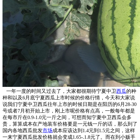
一年一度的时间又过去了，大家都很期待宁夏中卫
西瓜
的种
种和以及6月底宁夏西瓜上市时候的价格行情，今天和大家说
说我们宁夏中卫西瓜往年上市的时候日期是在阳历的6月28-30
号或者7月初开始上市，刚上市呢价格有点高，一般每年都是
在每市斤在0.9-1.0元一斤之间，可想而知宁夏中卫西瓜会多
贵，算算成本在产地装车价格要是一元钱一斤的话，那么到了
国内各地西瓜批发
市场
成本应该达到1.4元到1.5元之间，这样
一来宁夏西瓜批发价格就会变成1.65-.1.8元了。而在到小贩手