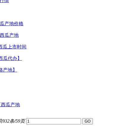
格行情
西瓜产地价格
宁西瓜产地
卫西瓜上市时间
西瓜代办】
格产地】
夏西瓜产地
共932条/59页