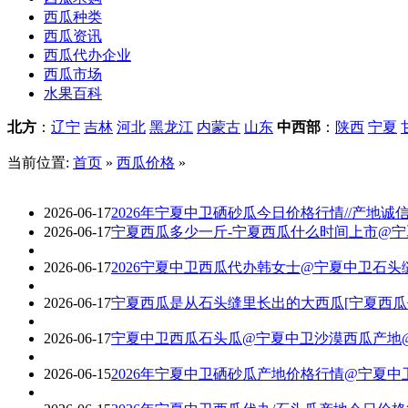
西瓜种类
西瓜资讯
西瓜代办企业
西瓜市场
水果百科
北方
：
辽宁
吉林
河北
黑龙江
内蒙古
山东
中西部
：
陕西
宁夏
当前位置:
首页
»
西瓜价格
»
2026-06-17
2026年宁夏中卫硒砂瓜今日价格行情//产地诚
2026-06-17
宁夏西瓜多少一斤-宁夏西瓜什么时间上市@
2026-06-17
2026宁夏中卫西瓜代办韩女士@宁夏中卫石头
2026-06-17
宁夏西瓜是从石头缝里长出的大西瓜[宁夏西瓜
2026-06-17
宁夏中卫西瓜石头瓜@宁夏中卫沙漠西瓜产地
2026-06-15
2026年宁夏中卫硒砂瓜产地价格行情@宁夏