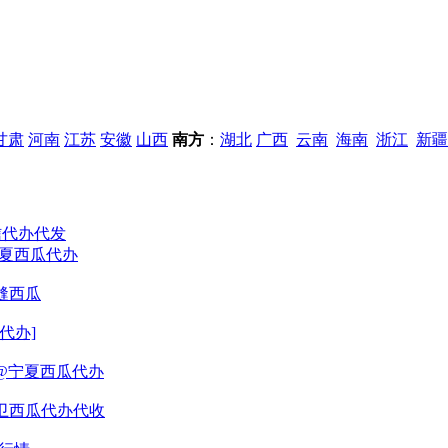
甘肃
河南
江苏
安徽
山西
南方
：
湖北
广西
云南
海南
浙江
新疆
信代办代发
宁夏西瓜代办
缝西瓜
代办]
@宁夏西瓜代办
中卫西瓜代办代收