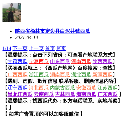
陕西省榆林市定边县白泥井镇西瓜
2021-04-14
1
/14
下一页
上一页
首页
尾页
【温馨提示：点击下列省份；可查看产地联系方式】
【
甘肃西瓜
宁夏西瓜
山东西瓜
河南西瓜
陕西西瓜
】
【买卖西瓜就上；《西瓜产地网》百度搜索；查找】
【
广西西瓜
浙江西瓜
湖南西瓜
湖北西瓜
新疆西瓜
】
【遇到、虚假、欺诈信息 联系客服、删除信息内容】
【
辽宁西瓜
河北西瓜
内蒙古西瓜
安徽西瓜
江苏西瓜
】
【
黑龙江西瓜
云南西瓜
吉林西瓜
海南西瓜
广东西瓜
】
【温馨提示；找西瓜代办；多方电话联系、实地考察】
【 】
【 如需广告置顶的可以加客服微信 】