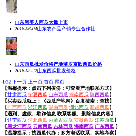
山东黑美人西瓜大量上市
2018-06-04
山东农产品产销专业合作社
山东西瓜批发价格产地薄皮京欣西瓜价格
2018-05-22
山东西瓜批发价格
1
/32
下一页
上一页
首页
尾页
【温馨提示：点击下列省份；可查看产地联系方式】
【
甘肃西瓜
宁夏西瓜
山东西瓜
河南西瓜
陕西西瓜
】
【买卖西瓜就上；《西瓜产地网》百度搜索；查找】
【
广西西瓜
浙江西瓜
湖南西瓜
湖北西瓜
新疆西瓜
】
【遇到、虚假、欺诈信息 联系客服、删除信息内容】
【
辽宁西瓜
河北西瓜
内蒙古西瓜
安徽西瓜
江苏西瓜
】
【
黑龙江西瓜
云南西瓜
吉林西瓜
海南西瓜
广东西瓜
】
【温馨提示；找西瓜代办；多方电话联系、实地考察】