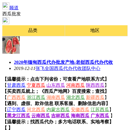
频道
西瓜批发
品类
地区
2020年缅甸西瓜代办批发产地-老挝西瓜代办代收
2019-12-11
张飞全国西瓜代办代收团队中心
【温馨提示：点击下列省份；可查看产地联系方式】
【
甘肃西瓜
宁夏西瓜
山东西瓜
河南西瓜
陕西西瓜
】
【买卖西瓜就上；《西瓜产地网》百度搜索；查找】
【
广西西瓜
浙江西瓜
湖南西瓜
湖北西瓜
新疆西瓜
】
【遇到、虚假、欺诈信息 联系客服、删除信息内容】
【
辽宁西瓜
河北西瓜
内蒙古西瓜
安徽西瓜
江苏西瓜
】
【
黑龙江西瓜
云南西瓜
吉林西瓜
海南西瓜
广东西瓜
】
【温馨提示；找西瓜代办；多方电话联系、实地考察】
【 】