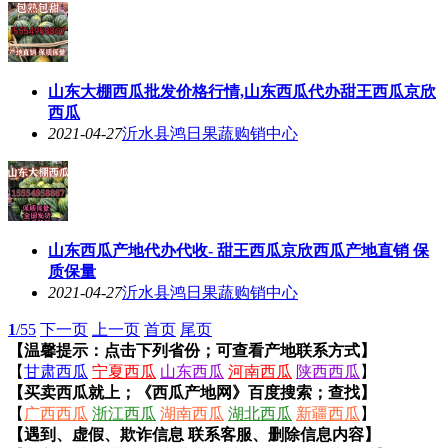
山东大棚西瓜批发价格行情,山东西瓜代办甜王西瓜京欣
西瓜
2021-04-27
沂水县鸿日果蔬购销中心
山东西瓜产地代办代收- 甜王西瓜京欣西瓜产地直销 保
质保量
2021-04-27
沂水县鸿日果蔬购销中心
1
/55
下一页
上一页
首页
尾页
【温馨提示：点击下列省份；可查看产地联系方式】
【
甘肃西瓜
宁夏西瓜
山东西瓜
河南西瓜
陕西西瓜
】
【买卖西瓜就上；《西瓜产地网》百度搜索；查找】
【
广西西瓜
浙江西瓜
湖南西瓜
湖北西瓜
新疆西瓜
】
【遇到、虚假、欺诈信息 联系客服、删除信息内容】