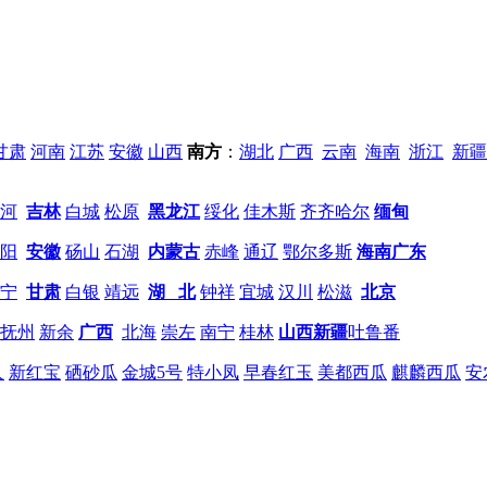
甘肃
河南
江苏
安徽
山西
南方
：
湖北
广西
云南
海南
浙江
新疆
河
吉林
白城
松原
黑龙江
绥化
佳木斯
齐齐哈尔
缅甸
阳
安徽
砀山
石湖
内蒙古
赤峰
通辽
鄂尔多斯
海南
广东
宁
甘肃
白银
靖远
湖 北
钟祥
宜城
汉川
松滋
北京
抚州
新余
广西
北海
崇左
南宁
桂林
山西
新疆
吐鲁番
人
新红宝
硒砂瓜
金城5号
特小凤
早春红玉
美都西瓜
麒麟西瓜
安