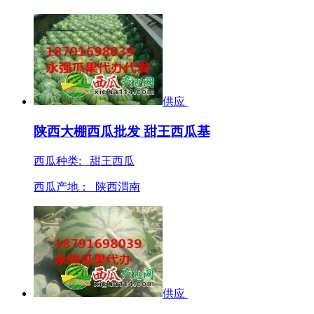
供应
陕西大棚西瓜批发 甜王西瓜基
西瓜种类: 甜王西瓜
西瓜产地：
陕西渭南
供应