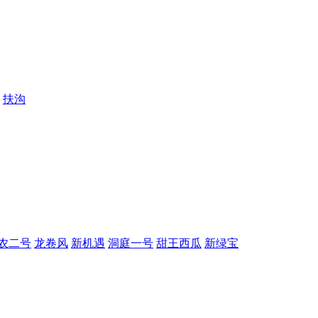
扶沟
农二号
龙卷风
新机遇
洞庭一号
甜王西瓜
新绿宝