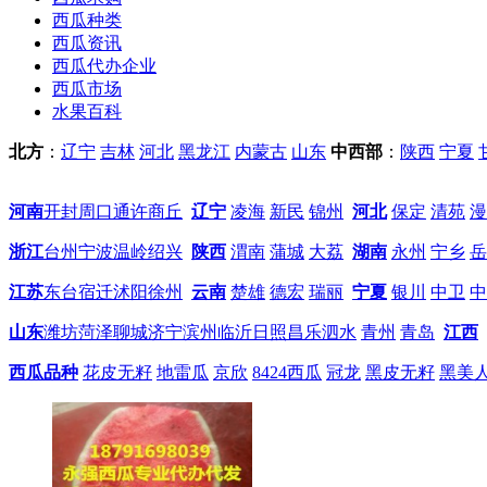
西瓜种类
西瓜资讯
西瓜代办企业
西瓜市场
水果百科
北方
：
辽宁
吉林
河北
黑龙江
内蒙古
山东
中西部
：
陕西
宁夏
河南
开封
周口
通许
商丘
辽宁
凌海
新民
锦州
河北
保定
清苑
漫
浙江
台州
宁波
温岭
绍兴
陕西
渭南
蒲城
大荔
湖南
永州
宁乡
岳
江苏
东台
宿迁
沭阳
徐州
云南
楚雄
德宏
瑞丽
宁夏
银川
中卫
中
山东
潍坊
菏泽
聊城
济宁
滨州
临沂
日照
昌乐
泗水
青州
青岛
江西
西瓜品种
花皮无籽
地雷瓜
京欣
8424西瓜
冠龙
黑皮无籽
黑美