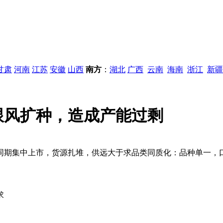
甘肃
河南
江苏
安徽
山西
南方
：
湖北
广西
云南
海南
浙江
新疆
跟风扩种，造成产能过剩
同期集中上市，货源扎堆，供远大于求品类同质化：品种单一，
求