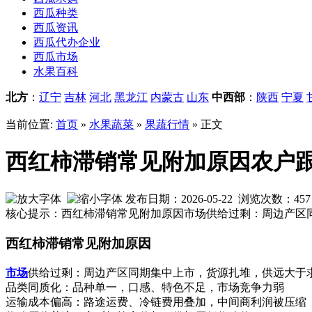
西瓜种类
西瓜资讯
西瓜代办企业
西瓜市场
水果百科
北方
：
辽宁
吉林
河北
黑龙江
内蒙古
山东
中西部
：
陕西
宁夏
当前位置:
首页
»
水果蔬菜
»
果蔬行情
» 正文
西红柿滞销常见附加原因农户
发布日期：2026-05-22 浏览次数：
457
核心提示：西红柿滞销常见附加原因市场供给过剩：周边产区
西红柿滞销常见附加原因
市场
供给过剩：周边产区同期集中上市，货源扎堆，供远大于
品类同质化：品种单一，口感、特色不足，市场竞争力弱
运输成本偏高：路途运费、冷链费用叠加，中间商利润被压缩