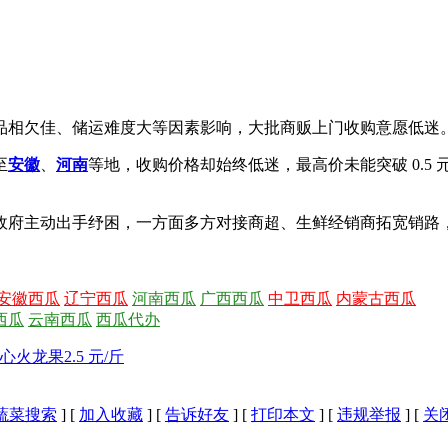
果实品相欠佳、储运难度大等因素影响，大批商贩上门收购意愿低迷
至
安徽
、
河南
等地，收购价格却始终低迷，最高价未能突破 0.
政府主动出手纾困，一方面多方对接商超、生鲜经销商拓宽销路
安徽西瓜
辽宁西瓜
河南西瓜
广西西瓜
中卫西瓜
内蒙古西瓜
西瓜
云南西瓜
西瓜代办
火龙果2.5 元/斤
蔬菜搜索
] [
加入收藏
] [
告诉好友
] [
打印本文
] [
违规举报
] [
关