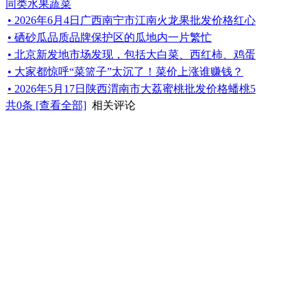
同类水果蔬菜
• 2026年6月4日广西南宁市江南火龙果批发价格红心
• 硒砂瓜品质品牌保护区的瓜地内一片繁忙
• 北京新发地市场发现，包括大白菜、西红柿、鸡蛋
• 大家都惊呼“菜篮子”太沉了！菜价上涨谁赚钱？
• 2026年5月17日陕西渭南市大荔蜜桃批发价格蟠桃5
共
0
条 [查看全部]
相关评论