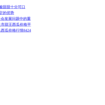
酸酸甜甜十分可口
一定的优势
社会发展问题中的重
市安丘市甜王西瓜价格平
邑西瓜价格行情8424