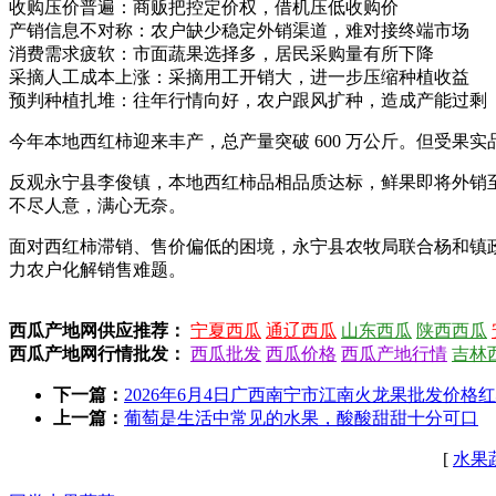
收购压价普遍：商贩把控定价权，借机压低收购价
产销信息不对称：农户缺少稳定外销渠道，难对接终端市场
消费需求疲软：市面蔬果选择多，居民采购量有所下降
采摘人工成本上涨：采摘用工开销大，进一步压缩种植收益
预判种植扎堆：往年行情向好，农户跟风扩种，造成产能过剩
今年本地西红柿迎来丰产，总产量突破 600 万公斤。但受
反观永宁县李俊镇，本地西红柿品相品质达标，鲜果即将外销
不尽人意，满心无奈。
面对西红柿滞销、售价偏低的困境，永宁县农牧局联合杨和镇
力农户化解销售难题。
西瓜产地网供应推荐：
宁夏西瓜
通辽西瓜
山东西瓜
陕西西瓜
西瓜产地网行情批发：
西瓜批发
西瓜价格
西瓜产地行情
吉林
下一篇：
2026年6月4日广西南宁市江南火龙果批发价格红心
上一篇：
葡萄是生活中常见的水果，酸酸甜甜十分可口
[
水果