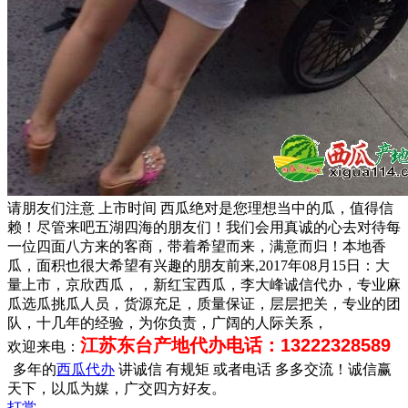
请朋友们注意 上市时间 西瓜绝对是您理想当中的瓜，值得信
赖！尽管来吧五湖四海的朋友们！我们会用真诚的心去对待每
一位四面八方来的客商，带着希望而来，满意而归！本地香
瓜，面积也很大希望有兴趣的朋友前来,2017年08月15日：大
量上市，京欣西瓜，，新红宝西瓜，李大峰诚信代办，专业麻
瓜选瓜挑瓜人员，货源充足，质量保证，层层把关，专业的团
队，十几年的经验，为你负责，广阔的人际关系，
江苏东台产地代办电话：13222328589
欢迎来电：
多年的
西瓜代办
讲诚信 有规矩 或者电话 多多交流！诚信赢
天下，以瓜为媒，广交四方好友。
打赏