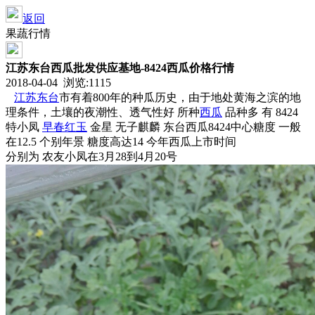
返回
果蔬行情
江苏东台西瓜批发供应基地-8424西瓜价格行情
2018-04-04 浏览:
1115
江苏
东台
市有着800年的种瓜历史，由于地处黄海之滨的地
理条件，土壤的夜潮性、透气性好 所种
西瓜
品种多 有 8424
特小凤
早春红玉
金星 无子麒麟 东台西瓜8424中心糖度 一般
在12.5 个别年景 糖度高达14 今年西瓜上市时间
分别为 农友小凤在3月28到4月20号