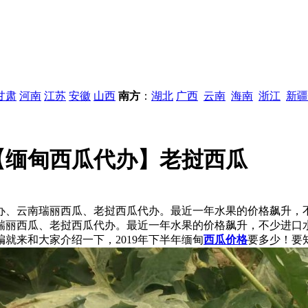
甘肃
河南
江苏
安徽
山西
南方
：
湖北
广西
云南
海南
浙江
新疆
内【缅甸西瓜代办】老挝西瓜
瓜代办、云南瑞丽西瓜、老挝西瓜代办。最近一年水果的价格飙升
瑞丽西瓜、老挝西瓜代办。最近一年水果的价格飙升，不少进口
就来和大家介绍一下，2019年下半年缅甸
西瓜价格
要多少！要