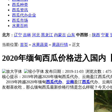
西瓜种类
西瓜资讯
西瓜代办企业
西瓜市场
水果百科
北方
：
辽宁
吉林
河北
黑龙江
内蒙古
山东
中西部
：
陕西
宁夏
当前位置:
首页
»
水果蔬菜
»
果蔬行情
» 正文
2020年缅甸西瓜价格进入国
发布日期：2019-11-03 浏览次数：
475
核心提示：2019年跨越2020年缅甸西瓜代办、云南盈江西
2019年跨越2020年缅甸
西瓜代办
、
云南
盈江
西瓜
代办、云南
友都喜欢吃，那么缅甸西瓜最新价格行情是怎么样呢？今天小编