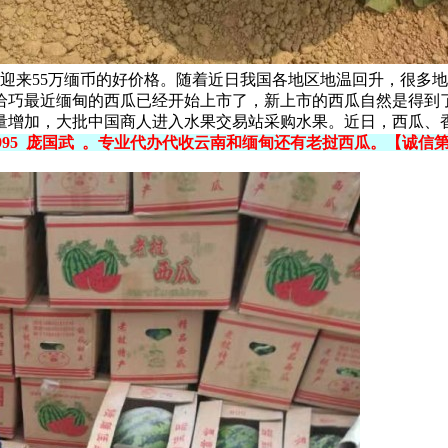
迎来55万缅币的好价格。随着近日我国各地区地温回升，很多
巧最近缅甸的西瓜已经开始上市了，新上市的西瓜自然是得到了
量增加，大批中国商人进入水果交易站采购水果。近日，西瓜、
-9995 庞国武 。专业代办代收云南和缅甸还有老挝西瓜。【诚信