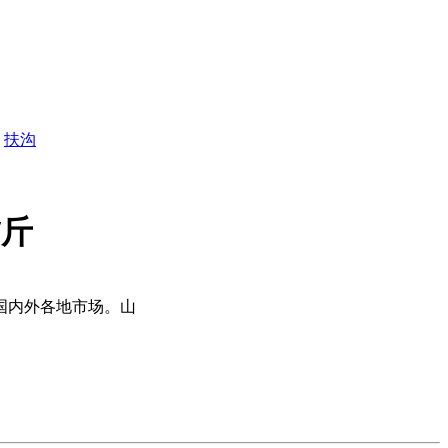
扶沟
/斤
应国内外各地市场。山