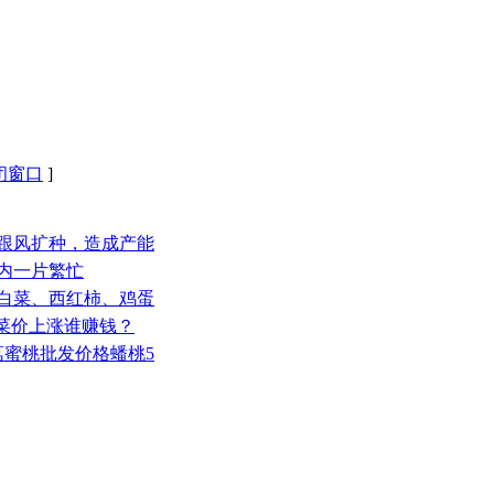
闭窗口
]
户跟风扩种，造成产能
地内一片繁忙
大白菜、西红柿、鸡蛋
！菜价上涨谁赚钱？
大荔蜜桃批发价格蟠桃5