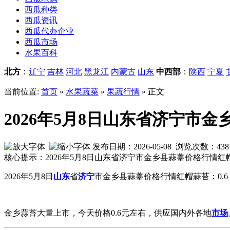
西瓜种类
西瓜资讯
西瓜代办企业
西瓜市场
水果百科
北方
：
辽宁
吉林
河北
黑龙江
内蒙古
山东
中西部
：
陕西
宁夏
当前位置:
首页
»
水果蔬菜
»
果蔬行情
» 正文
2026年5月8日山东省济宁市金
发布日期：2026-05-08 浏览次数：
438
核心提示：2026年5月8日山东省济宁市金乡县蒜薹价格行情红
2026年5月8日
山东
省
济宁
市金乡县
蒜薹价格行情红帽蒜苔：0.6 
金乡蒜苔大量上市，今天价格0.6元左右，供应国内外各地
市场