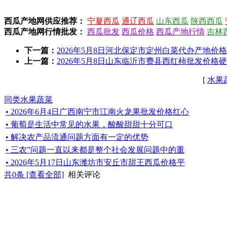
西瓜产地网供应推荐：
宁夏西瓜
通辽西瓜
山东西瓜
陕西西瓜
西瓜产地网行情批发：
西瓜批发
西瓜价格
西瓜产地行情
吉林
下一篇：
2026年5月8日河北保定市定州白菜代办产地价格阳
上一篇：
2026年5月8日山东临沂市费县西红柿批发价格硬粉
[
水果
同类水果蔬菜
• 2026年6月4日广西南宁市江南火龙果批发价格红心
• 葡萄是生活中常见的水果，酸酸甜甜十分可口
• 解决农产品流通问题方面有一定的优势
• 三农”问题一直以来都是整个社会发展问题中的重
• 2026年5月17日山东潍坊市安丘市甜王西瓜价格平
共
0
条 [查看全部]
相关评论