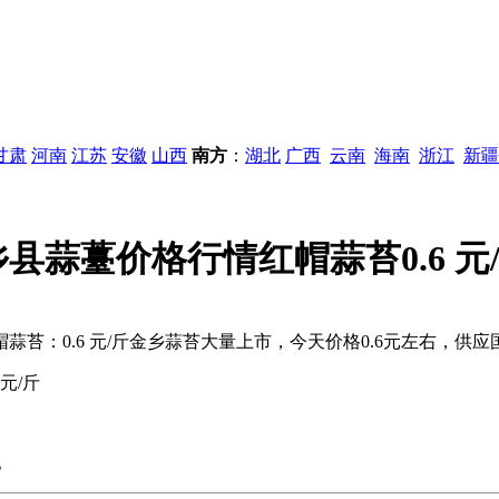
甘肃
河南
江苏
安徽
山西
南方
：
湖北
广西
云南
海南
浙江
新疆
乡县蒜薹价格行情红帽蒜苔0.6 元
帽蒜苔：0.6 元/斤金乡蒜苔大量上市，今天价格0.6元左右，供
元/斤
。