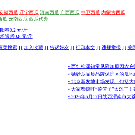
安徽西瓜
辽宁西瓜
河南西瓜
广西西瓜
中卫西瓜
内蒙古西瓜
西瓜
云南西瓜
西瓜代办
春0.2 元/斤
通货0.8 元/斤
蔬菜搜索
] [
加入收藏
] [
告诉好友
] [
打印本文
] [
违规举报
] [
关
• 西红柿滞销常见附加原因农
• 硒砂瓜品质品牌保护区的瓜
• 北京新发地市场发现，包括
• 大家都惊呼“菜篮子”太沉了
• 2026年5月17日陕西渭南市