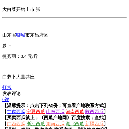
大白菜开始上市 张
山东省
聊城
市东昌府区
萝卜
捷秀丽：0.4 元/斤
白萝卜大量共应
打赏
发表评论
0评
【温馨提示：点击下列省份；可查看产地联系方式】
【
甘肃西瓜
宁夏西瓜
山东西瓜
河南西瓜
陕西西瓜
】
【买卖西瓜就上；《西瓜产地网》百度搜索；查找】
【
广西西瓜
浙江西瓜
湖南西瓜
湖北西瓜
新疆西瓜
】