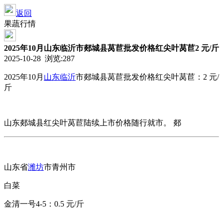
返回
果蔬行情
2025年10月山东临沂市郯城县莴苣批发价格红尖叶莴苣2 元/斤
2025-10-28 浏览:
287
2025年10月
山东
临沂
市郯城县
莴苣批发价格
红尖叶莴苣：2 元/
斤
山东郯城县红尖叶莴苣陆续上市价格随行就市。 郯
山东省
潍坊
市青州市
白菜
金清一号4-5：0.5 元/斤