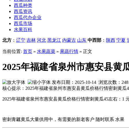
西瓜种类
西瓜资讯
西瓜代办企业
西瓜市场
水果百科
北方
：
辽宁
吉林
河北
黑龙江
内蒙古
山东
中西部
：
陕西
宁夏
当前位置:
首页
»
水果蔬菜
»
果蔬行情
» 正文
2025年福建省泉州市惠安县黄瓜
发布日期：2025-10-14 浏览次数：
248
核心提示：2025年福建省泉州市惠安县黄瓜价格行情密刺黄瓜
2025年福建省泉州市惠安县
黄瓜价格行情
密刺黄瓜45左右：1 元
密刺青瓤黄瓜大量供用中，有需要的新老客户 随时联系 水果