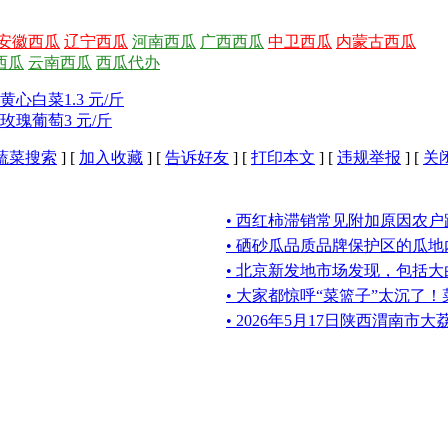
安徽西瓜
辽宁西瓜
河南西瓜
广西西瓜
中卫西瓜
内蒙古西瓜
西瓜
云南西瓜
西瓜代办
心白菜1.3 元/斤
玫瑰葡萄3 元/斤
蔬菜搜索
] [
加入收藏
] [
告诉好友
] [
打印本文
] [
违规举报
] [
关
• 西红柿滞销常见附加原因农
• 硒砂瓜品质品牌保护区的瓜
• 北京新发地市场发现，包括
• 大家都惊呼“菜篮子”太沉了
• 2026年5月17日陕西渭南市