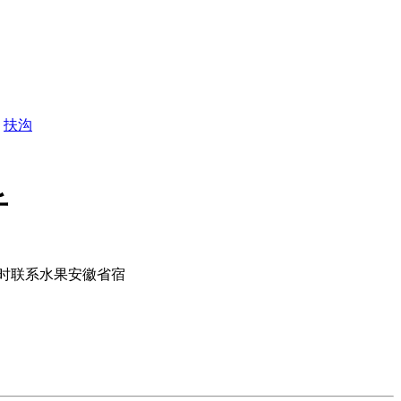
扶沟
斤
随时联系水果安徽省宿