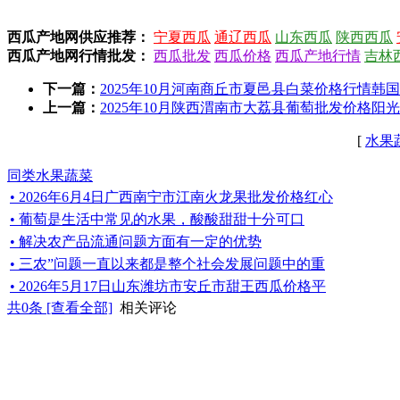
西瓜产地网供应推荐：
宁夏西瓜
通辽西瓜
山东西瓜
陕西西瓜
西瓜产地网行情批发：
西瓜批发
西瓜价格
西瓜产地行情
吉林
下一篇：
2025年10月河南商丘市夏邑县白菜价格行情韩国黄
上一篇：
2025年10月陕西渭南市大荔县葡萄批发价格阳光
[
水果
同类水果蔬菜
• 2026年6月4日广西南宁市江南火龙果批发价格红心
• 葡萄是生活中常见的水果，酸酸甜甜十分可口
• 解决农产品流通问题方面有一定的优势
• 三农”问题一直以来都是整个社会发展问题中的重
• 2026年5月17日山东潍坊市安丘市甜王西瓜价格平
共
0
条 [查看全部]
相关评论