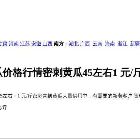
甘肃
河南
江苏
安徽
山西
南方
：
湖北
广西
云南
海南
浙江
新疆
价格行情密刺黄瓜45左右1 元/
45左右：1 元/斤密刺青瓤黄瓜大量供用中，有需要的新老客户 
/斤