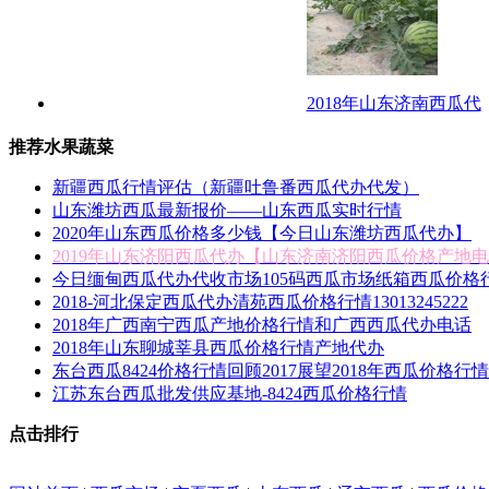
2018年山东济南西瓜代
推荐水果蔬菜
新疆西瓜行情评估（新疆吐鲁番西瓜代办代发）
山东潍坊西瓜最新报价——山东西瓜实时行情
2020年山东西瓜价格多少钱【今日山东潍坊西瓜代办】
2019年山东济阳西瓜代办【山东济南济阳西瓜价格产地
今日缅甸西瓜代办代收市场105码西瓜市场纸箱西瓜价格
2018-河北保定西瓜代办清苑西瓜价格行情13013245222
2018年广西南宁西瓜产地价格行情和广西西瓜代办电话
2018年山东聊城莘县西瓜价格行情产地代办
东台西瓜8424价格行情回顾2017展望2018年西瓜价格行情
江苏东台西瓜批发供应基地-8424西瓜价格行情
点击排行