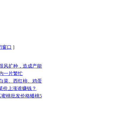
闭窗口
]
户跟风扩种，造成产能
地内一片繁忙
大白菜、西红柿、鸡蛋
！菜价上涨谁赚钱？
大荔蜜桃批发价格蟠桃5