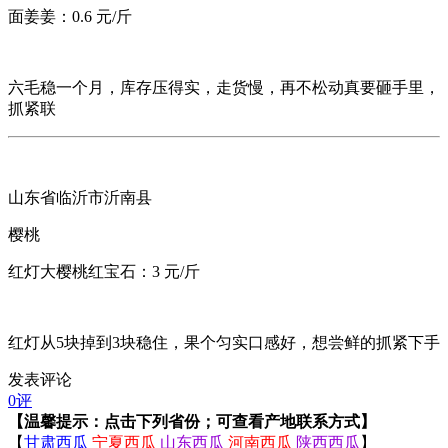
面姜姜：0.6 元/斤
六毛稳一个月，库存压得实，走货慢，再不松动真要砸手里，
抓紧联
山东省临沂市沂南县
樱桃
红灯大樱桃红宝石：3 元/斤
红灯从5块掉到3块稳住，果个匀实口感好，想尝鲜的抓紧下手
发表评论
0评
【温馨提示：点击下列省份；可查看产地联系方式】
【
甘肃西瓜
宁夏西瓜
山东西瓜
河南西瓜
陕西西瓜
】