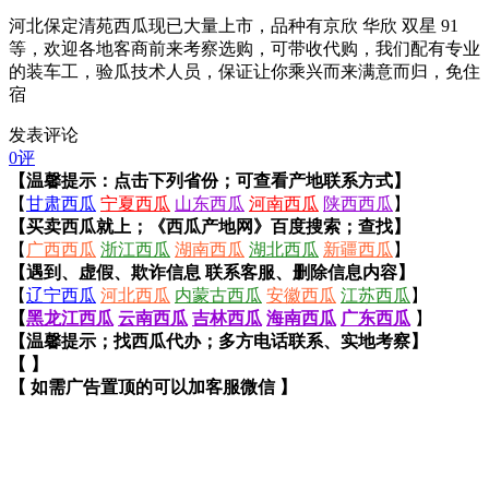
河北保定清苑西瓜现已大量上市，品种有京欣 华欣 双星 91
等，欢迎各地客商前来考察选购，可带收代购，我们配有专业
的装车工，验瓜技术人员，保证让你乘兴而来满意而归，免住
宿
发表评论
0评
【温馨提示：点击下列省份；可查看产地联系方式】
【
甘肃西瓜
宁夏西瓜
山东西瓜
河南西瓜
陕西西瓜
】
【买卖西瓜就上；《西瓜产地网》百度搜索；查找】
【
广西西瓜
浙江西瓜
湖南西瓜
湖北西瓜
新疆西瓜
】
【遇到、虚假、欺诈信息 联系客服、删除信息内容】
【
辽宁西瓜
河北西瓜
内蒙古西瓜
安徽西瓜
江苏西瓜
】
【
黑龙江西瓜
云南西瓜
吉林西瓜
海南西瓜
广东西瓜
】
【温馨提示；找西瓜代办；多方电话联系、实地考察】
【 】
【 如需广告置顶的可以加客服微信 】