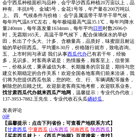
会宁西瓜种植面积与品种，会宁旱沙西瓜种植20万亩以上，品
种有、丰抗8号、金城5号，金花1号等，年产量在200万吨以
上。 四、气候条件与价格： 会宁县属温带干旱半干旱气候，
每年均气温8.9℃左右，每年极端最高气温35.1℃，每年均降水
量240mm，每年蒸发量1634mm，每年平均
日照
时数2696小
时，无霜期165天。高温干旱气候下，配合保墒保水的旱砂
田，长出了个头大、汁多、含糖量高，品质好，味蜜甜且耐运
输的旱砂田西瓜。平均重8-30斤，价格随行就市，致电咨询。
五、上市时间与承诺 我们从事
西瓜代办
已有若干年，经验
多，见识多。对客商承诺是：热情服务，顾客至上，信誉第
一，价格从优，秉承诚信为本、长期服务的宗旨是，期待与您
建立长期稳定的合作关系！欢迎全国各地客商们前来洽谈，我
们将为您提供西瓜包装，您的吃、住、行、车辆调配等服务，
解除您的后顾之忧。欢迎新老客商实地考察，欢迎联系业务。
找甘肃西瓜代办就来西瓜产地网
，温馨提示：专业代办代收；
137-3953-7882.王先生，专业代收石头瓜
硒砂瓜
。
发表评论
0评
【温馨提示：点击下列省份；可查看产地联系方式】
【
甘肃西瓜
宁夏西瓜
山东西瓜
河南西瓜
陕西西瓜
】
【买卖西瓜就上；《西瓜产地网》百度搜索；查找】