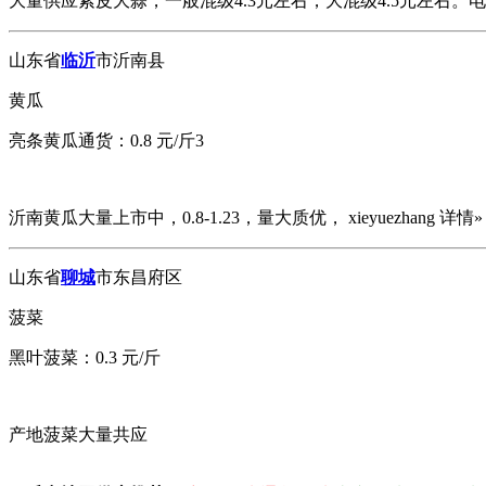
大量供应紫皮大蒜，一般混级4.3元左右，大混级4.5元左右。电
山东省
临沂
市沂南县
黄瓜
亮条黄瓜通货：0.8 元/斤3
沂南黄瓜大量上市中，0.8-1.23，量大质优， xieyuezhang 详情»
山东省
聊城
市东昌府区
菠菜
黑叶菠菜：0.3 元/斤
产地菠菜大量共应