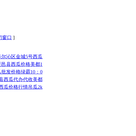
闭窗口
]
市科尔沁区金城5号西瓜
市夏邑县西瓜价格美都1
西瓜批发价格绿霸10：0
鄢陵县西瓜代办代收美都
民西瓜价格行情吊瓜2k