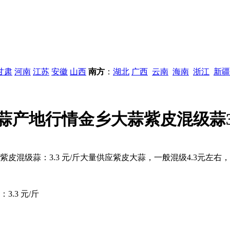
甘肃
河南
江苏
安徽
山西
南方
：
湖北
广西
云南
海南
浙江
新疆
蒜产地行情金乡大蒜紫皮混级蒜3.
皮混级蒜：3.3 元/斤大量供应紫皮大蒜，一般混级4.3元左右，
.3 元/斤