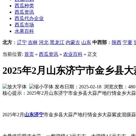
西瓜种类
西瓜资讯
西瓜代办企业
西瓜市场
水果百科
北方
：
辽宁
吉林
河北
黑龙江
内蒙古
山东
中西部
：
陕西
宁夏
当前位置:
首页
»
西瓜资讯
»
农业百科
» 正文
2025年2月山东济宁市金乡县大
发布日期：2025-02-18 浏览次数：
480
核心提示：2025年2月山东济宁市金乡县大蒜产地行情金乡大蒜紫
2025年2月
山东
济宁
市金乡县
大蒜产地行情
金乡大蒜紫皮混级蒜：3