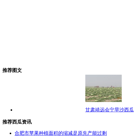
推荐图文
甘肃靖远会宁旱沙西瓜
推荐西瓜资讯
合肥市苹果种植面积的缩减是原先产能过剩