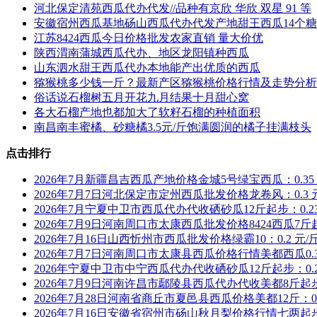
河北保定清苑西瓜代办代发//品种有京欣 华欣 双星 91 等
安徽宿州西瓜基地砀山西瓜代办代发产地甜王西瓜14个
江苏8424西瓜今日价格批发农家直销 量大价优
陕西渭南蒲城西瓜代办、地区龙阳镇种西瓜
山东泗水甜王西瓜代办本地能产出优质的西瓜
猕猴桃多少钱一斤？最新产区猕猴桃价格行情及走势分析
俗话说石榴树五月开花九月结果十月甜心窝
各大石榴产地也都加大了软籽石榴的种植面积
南昌南丰蜜橘、砂糖橘3.5元/斤饱满圆润的橘子挂满枝头
点击排行
2026年7月新疆昌吉西瓜产地价格金城5号绿宝西瓜：0.35 
2026年7月7日河北保定市定州西瓜批发价格龙卷风：0.3 
2026年7月宁夏中卫市西瓜代办代收硒砂瓜12斤起步：0.23
2026年7月9日河南周口市太康西瓜批发价格8424西瓜7斤
2026年7月16日山西忻州市西瓜批发价格绿霸10：0.2 元/
2026年7月7日河南周口市太康县西瓜价格行情美都西瓜0.3
2026年宁夏中卫市中宁西瓜代办代收硒砂瓜12斤起步：0.2
2026年7月9日河南许昌市鄢陵县西瓜代办代收美都8斤起步：
2026年7月28日河南省商丘市夏邑县西瓜价格美都12斤：0.
2026年7月16日安徽省宿州市砀山秋月梨价格行情七两起步1