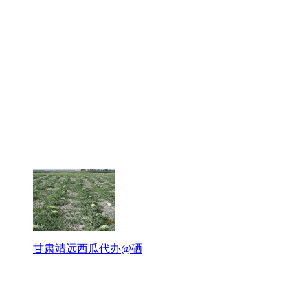
甘肃靖远西瓜代办@硒