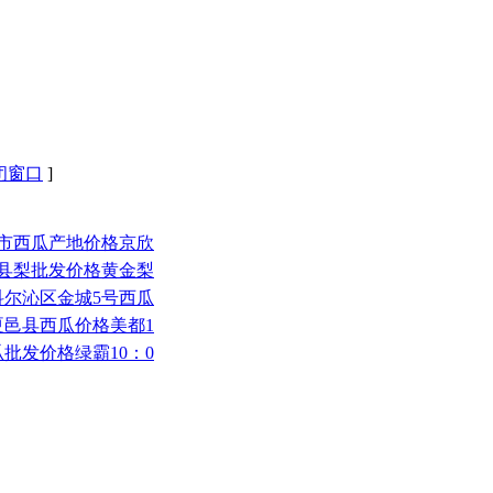
闭窗口
]
大安市西瓜产地价格京欣
沂南县梨批发价格黄金梨
市科尔沁区金城5号西瓜
市夏邑县西瓜价格美都1
西瓜批发价格绿霸10：0