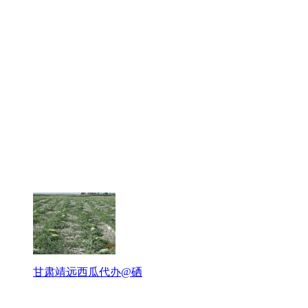
甘肃靖远西瓜代办@硒