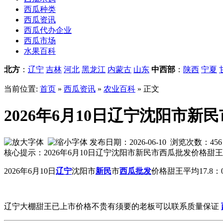
西瓜种类
西瓜资讯
西瓜代办企业
西瓜市场
水果百科
北方
：
辽宁
吉林
河北
黑龙江
内蒙古
山东
中西部
：
陕西
宁夏
当前位置:
首页
»
西瓜资讯
»
农业百科
» 正文
2026年6月10日辽宁沈阳市新民
发布日期：2026-06-10 浏览次数：
456
核心提示：2026年6月10日辽宁沈阳市新民市西瓜批发价格甜王
2026年6月10日
辽宁
沈阳市
新民
市
西瓜批发
价格
甜王平均17.8：0
辽宁大棚甜王已上市价格不贵有须要的老板可以联系质量保证