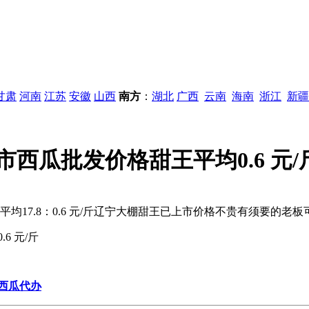
甘肃
河南
江苏
安徽
山西
南方
：
湖北
广西
云南
海南
浙江
新疆
市西瓜批发价格甜王平均0.6 元/
平均17.8：0.6 元/斤辽宁大棚甜王已上市价格不贵有须要的老
.6 元/斤
西瓜代办