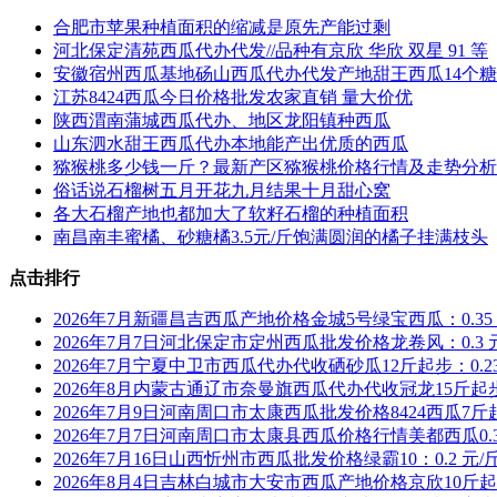
合肥市苹果种植面积的缩减是原先产能过剩
河北保定清苑西瓜代办代发//品种有京欣 华欣 双星 91 等
安徽宿州西瓜基地砀山西瓜代办代发产地甜王西瓜14个
江苏8424西瓜今日价格批发农家直销 量大价优
陕西渭南蒲城西瓜代办、地区龙阳镇种西瓜
山东泗水甜王西瓜代办本地能产出优质的西瓜
猕猴桃多少钱一斤？最新产区猕猴桃价格行情及走势分析
俗话说石榴树五月开花九月结果十月甜心窝
各大石榴产地也都加大了软籽石榴的种植面积
南昌南丰蜜橘、砂糖橘3.5元/斤饱满圆润的橘子挂满枝头
点击排行
2026年7月新疆昌吉西瓜产地价格金城5号绿宝西瓜：0.35 
2026年7月7日河北保定市定州西瓜批发价格龙卷风：0.3 
2026年7月宁夏中卫市西瓜代办代收硒砂瓜12斤起步：0.23
2026年8月内蒙古通辽市奈曼旗西瓜代办代收冠龙15斤起步0
2026年7月9日河南周口市太康西瓜批发价格8424西瓜7斤
2026年7月7日河南周口市太康县西瓜价格行情美都西瓜0.3
2026年7月16日山西忻州市西瓜批发价格绿霸10：0.2 元/
2026年8月4日吉林白城市大安市西瓜产地价格京欣10斤起步0