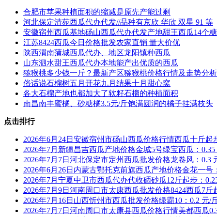
合肥市苹果种植面积的缩减是原先产能过剩
河北保定清苑西瓜代办代发//品种有京欣 华欣 双星 91 等
安徽宿州西瓜基地砀山西瓜代办代发产地甜王西瓜14个
江苏8424西瓜今日价格批发农家直销 量大价优
陕西渭南蒲城西瓜代办、地区龙阳镇种西瓜
山东泗水甜王西瓜代办本地能产出优质的西瓜
猕猴桃多少钱一斤？最新产区猕猴桃价格行情及走势分析
俗话说石榴树五月开花九月结果十月甜心窝
各大石榴产地也都加大了软籽石榴的种植面积
南昌南丰蜜橘、砂糖橘3.5元/斤饱满圆润的橘子挂满枝头
点击排行
2026年6月24日安徽宿州市砀山西瓜价格行情西瓜十斤起步0
2026年7月新疆昌吉西瓜产地价格金城5号绿宝西瓜：0.35 
2026年7月7日河北保定市定州西瓜批发价格龙卷风：0.3 
2026年6月26日内蒙古鄂托克前旗西瓜产地价格金花一号：0
2026年7月宁夏中卫市西瓜代办代收硒砂瓜12斤起步：0.23
2026年7月9日河南周口市太康西瓜批发价格8424西瓜7斤
2026年7月16日山西忻州市西瓜批发价格绿霸10：0.2 元/
2026年7月7日河南周口市太康县西瓜价格行情美都西瓜0.3