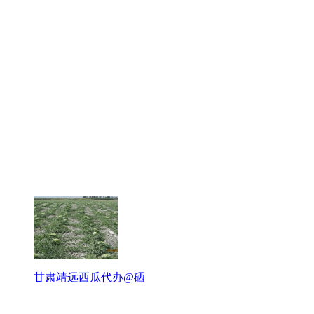
甘肃靖远西瓜代办@硒