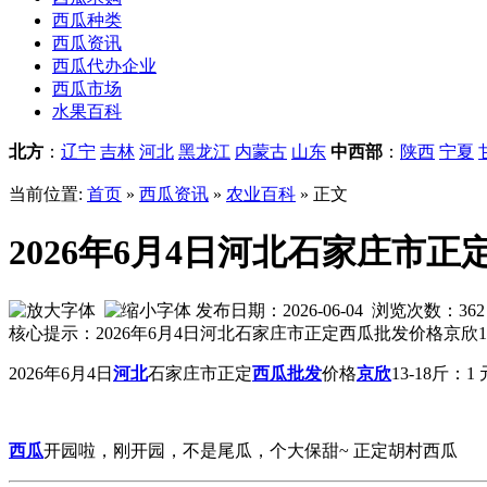
西瓜种类
西瓜资讯
西瓜代办企业
西瓜市场
水果百科
北方
：
辽宁
吉林
河北
黑龙江
内蒙古
山东
中西部
：
陕西
宁夏
当前位置:
首页
»
西瓜资讯
»
农业百科
» 正文
2026年6月4日河北石家庄市正
发布日期：2026-06-04 浏览次数：
362
核心提示：2026年6月4日河北石家庄市正定西瓜批发价格京欣
2026年6月4日
河北
石家庄市正定
西瓜批发
价格
京欣
13-18斤：1 
西瓜
开园啦，刚开园，不是尾瓜，个大保甜~ 正定胡村西瓜