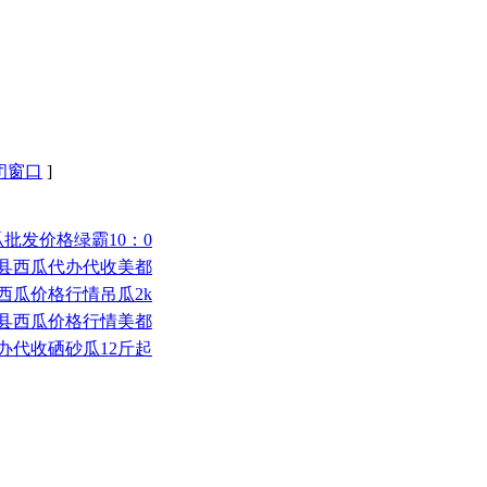
闭窗口
]
西瓜批发价格绿霸10：0
鄢陵县西瓜代办代收美都
民西瓜价格行情吊瓜2k
太康县西瓜价格行情美都
代办代收硒砂瓜12斤起