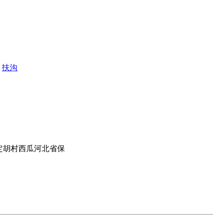
扶沟
正定胡村西瓜河北省保