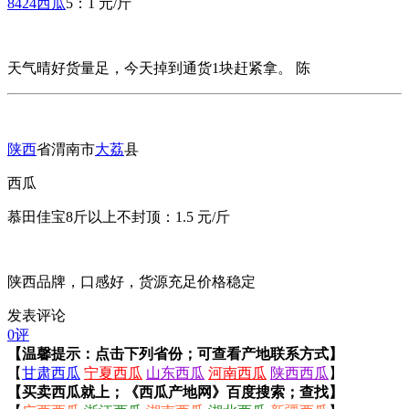
8424西瓜
5：1 元/斤
天气晴好货量足，今天掉到通货1块赶紧拿。 陈
陕西
省渭南市
大荔
县
西瓜
慕田佳宝8斤以上不封顶：1.5 元/斤
陕西品牌，口感好，货源充足价格稳定
发表评论
0评
【温馨提示：点击下列省份；可查看产地联系方式】
【
甘肃西瓜
宁夏西瓜
山东西瓜
河南西瓜
陕西西瓜
】
【买卖西瓜就上；《西瓜产地网》百度搜索；查找】