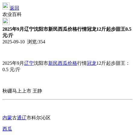
返回
农业百科
2025年9月辽宁沈阳市新民西瓜价格行情冠龙12斤起步甜王0.5
元/斤
2025-09-10 浏览:
354
2025年9月
辽宁
沈阳市
新民
西瓜价格
行情
冠龙
12斤起步甜王：
0.5 元/斤
秋硼马上上市 王静
内蒙
古
通辽
市科尔沁区
西瓜