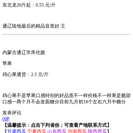
东北龙20斤起：0.55 元/斤
通辽陆地最后的精品音质好 王
内蒙古通辽市库伦旗
苹果
鸡心果通货：2.5 元/斤
鸡心果不是苹果口感特别的好品质不一样价格不一样果是脆甜
口感一两个月不会发面糖分目前九月初18个左右六月中糖分
发表评论
0评
【温馨提示：点击下列省份；可查看产地联系方式】
【
甘肃西瓜
宁夏西瓜
山东西瓜
河南西瓜
陕西西瓜
】