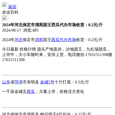
返回
农业百科
2024年河北保定市清苑甜王西瓜代办市场收货：0.2元/斤
2024-06-17 浏览:
485
2024年
河北
保定市
清苑
甜王
西瓜代办
市场
收货：0.2元/斤
今日最新 价格行情 源头产地直供，沙地甜王，九红瑞甜瓜，
上市中，大小车随时来，安排上货，电话微信-17631511398微
17631511398
山东
省
菏泽
市东明县
金城5号
十斤打底：0.5元/斤
一千亩金城五
西瓜
，大量上市，价格没大变化
河北省保定市清苑县 精品甜王8斤起步：0.27元/斤