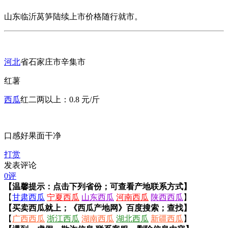
山东临沂莴笋陆续上市价格随行就市。
河北
省石家庄市辛集市
红薯
西瓜
红二两以上：0.8 元/斤
口感好果面干净
打赏
发表评论
0评
【温馨提示：点击下列省份；可查看产地联系方式】
【
甘肃西瓜
宁夏西瓜
山东西瓜
河南西瓜
陕西西瓜
】
【买卖西瓜就上；《西瓜产地网》百度搜索；查找】
【
广西西瓜
浙江西瓜
湖南西瓜
湖北西瓜
新疆西瓜
】