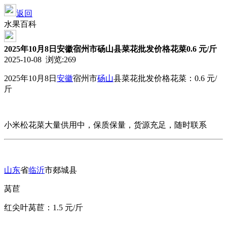
返回
水果百科
2025年10月8日安徽宿州市砀山县菜花批发价格花菜0.6 元/斤
2025-10-08 浏览:
269
2025年10月8日
安徽
宿州市
砀山
县
菜花批发价格
花菜：0.6 元/
斤
小米松花菜大量供用中，保质保量，货源充足，随时联系
山东
省
临沂
市郯城县
莴苣
红尖叶莴苣：1.5 元/斤