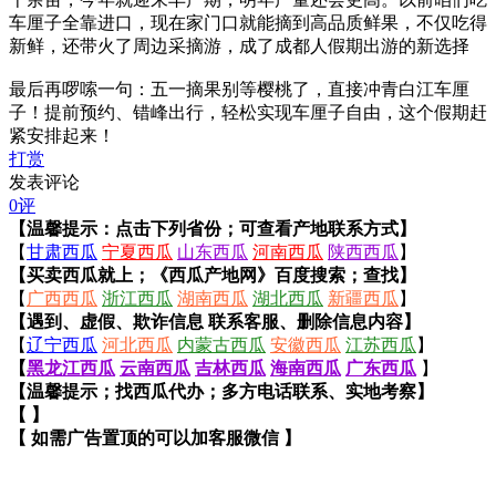
车厘子全靠进口，现在家门口就能摘到高品质鲜果，不仅吃得
新鲜，还带火了周边采摘游，成了成都人假期出游的新选择
最后再啰嗦一句：五一摘果别等樱桃了，直接冲青白江车厘
子！提前预约、错峰出行，轻松实现车厘子自由，这个假期赶
紧安排起来！
打赏
发表评论
0评
【温馨提示：点击下列省份；可查看产地联系方式】
【
甘肃西瓜
宁夏西瓜
山东西瓜
河南西瓜
陕西西瓜
】
【买卖西瓜就上；《西瓜产地网》百度搜索；查找】
【
广西西瓜
浙江西瓜
湖南西瓜
湖北西瓜
新疆西瓜
】
【遇到、虚假、欺诈信息 联系客服、删除信息内容】
【
辽宁西瓜
河北西瓜
内蒙古西瓜
安徽西瓜
江苏西瓜
】
【
黑龙江西瓜
云南西瓜
吉林西瓜
海南西瓜
广东西瓜
】
【温馨提示；找西瓜代办；多方电话联系、实地考察】
【 】
【 如需广告置顶的可以加客服微信 】