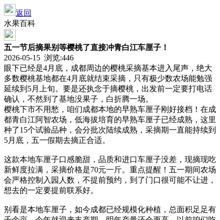
返回
水果百科
五一节后摘果别等樱桃了直接冲青白江车厘子！
2026-05-15 浏览:
446
眼下已经是4月底，成都周边的樱桃采摘基本进入尾声，绝大
多数樱桃基地都在4月底就结束采摘，只有极少数农场能勉强
延续到5月上旬。要是还执念于摘樱桃，出发前一定要打电话
确认，不然到了基地没果子，白折腾一场。
樱桃下市不用愁，咱们成都本地的早熟车厘子刚好接档！在成
都青白江阿智农场，低海拔培育的早熟车厘子已经成熟，这里
种了15个试验品种，会分批次陆续成熟，采摘期一直能持续到
5月底，五一假期去摘正合适。
这款本地车厘子口感脆甜，品质和进口车厘子没差，现摘现吃
新鲜度拉满，采摘价格是70元一斤。重点提醒！五一期间农场
会严格控制入园人数，不提前预约，到了门口很可能不让进，
想去的一定要提前联系好。
别看是本地车厘子，如今成都已经规模化种植，总面积足足有
千余亩，今年就迎来丰产期，明年产量还会更高。以前咱们吃