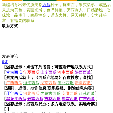
新疆培育出来优质美都
西瓜
种子，抗重茬，果实梨形，成熟后
果皮为黄色，表面光滑，色泽鲜艳，亮丽诱人，口感酥脆，香
味浓，品质佳，商品性高，适应大棚、露天种植，实力经验丰
富，有需要的联系
联系方式
发表评论
0评
【温馨提示：点击下列省份；可查看产地联系方式】
【
甘肃西瓜
宁夏西瓜
山东西瓜
河南西瓜
陕西西瓜
】
【买卖西瓜就上；《西瓜产地网》百度搜索；查找】
【
广西西瓜
浙江西瓜
湖南西瓜
湖北西瓜
新疆西瓜
】
【遇到、虚假、欺诈信息 联系客服、删除信息内容】
【
辽宁西瓜
河北西瓜
内蒙古西瓜
安徽西瓜
江苏西瓜
】
【
黑龙江西瓜
云南西瓜
吉林西瓜
海南西瓜
广东西瓜
】
【温馨提示；找西瓜代办；多方电话联系、实地考察】
【 】