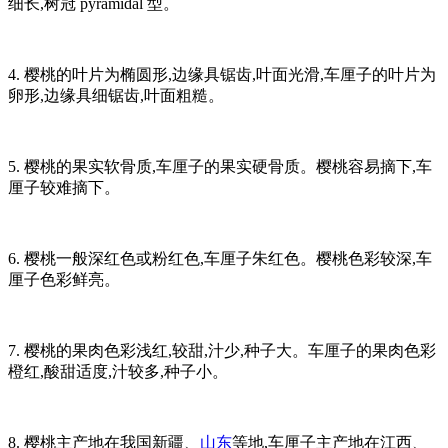
细长,树冠 pyramidal 型。
4. 樱桃的叶片为椭圆形,边缘具锯齿,叶面光滑,车厘子的叶片为
卵形,边缘具细锯齿,叶面粗糙。
5. 樱桃的果实软骨质,车厘子的果实硬骨质。樱桃容易摘下,车
厘子较难摘下。
6. 樱桃一般深红色或粉红色,车厘子朱红色。樱桃色彩较深,车
厘子色彩鲜亮。
7. 樱桃的果肉色彩浅红,较甜,汁少,种子大。车厘子的果肉色彩
橙红,酸甜适度,汁较多,种子小。
8. 樱桃主产地在我国新疆、
山东
等地,车厘子主产地在江西、