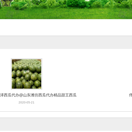
东菏泽西瓜代办@山东潍坊西瓜代办精品甜王西瓜
2020-05-21