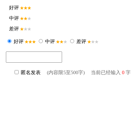
好评
中评
差评
好评
中评
差评
匿名发表
(内容限5至500字) 当前已经输入
0
字